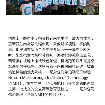
地图上一路向南，指尖拉到南太平洋，放大再放大，
直新西兰南岛最北端出现一条像翡翠项链一样的海
湾。那里拥有新西兰全年最多日照——每年2400小
时。阳光把空气烤得带甜味，海浪把沙滩刷成金色，
葡萄藤在坡地上排成绿色琴键，机场跑道尽头就是空
军基地的停机坪。这里有着一座被时间验证过，被市
场追捧着的魅力院校——尼尔森马尔伯勒理工学院
Nelson Marlborough Institute of Technology
(NMIT) 。在本文中，TNC领航顾问带大家领略新西
兰第一批成立的公立高等教育院校之一——尼尔森马
尔伯勒理工学院NMIT的独到之处。