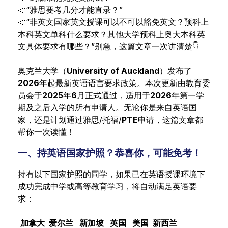
📣“雅思要考几分才能直录？”
📣“非英文国家英文授课可以不可以豁免英文？预科上
本科英文单科什么要求？其他大学预科上奥大本科英
文具体要求有哪些？”别急，这篇文章一次讲清楚👇
奥克兰大学（
University of Auckland
）发布了
2026
年起最新英语语言要求政策。本次更新由教育委
员会于
2025
年
6
月正式通过，适用于
2026
年第一学
期及之后入学的所有申请人。无论你是来自英语国
家，还是计划通过雅思/托福/
PTE
申请，这篇文章都
帮你一次读懂！
一、持英语国家护照？恭喜你，可能免考！
持有以下国家护照的同学，如果已在英语授课环境下
成功完成中学或高等教育学习，将自动满足英语要
求：
加拿大
爱尔兰 新加坡 英国
美国 新西兰